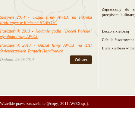
Zapraszamy do z
przepisami kulinar
S
ierpień 2014 - Udział firmy AWEX na Pikniku
Rodzinnym w Kielcac
h
NOWOŚĆ
Październik 2013 - Nadanie godła "Doceń Polskie"
Leczo z kiełbasą
wyrobom firmy AWEX
Cebula faszerowana
Październik 2013 - Udział firmy AWEX na XIII
Biała kiełbasa w ma
Świętokrzyskich Targach Handlowych
Dodano: 29.09.2014
Zobacz
Wszelkie prawa zastrzeżone @copy; 2011 AWEX sp. j.