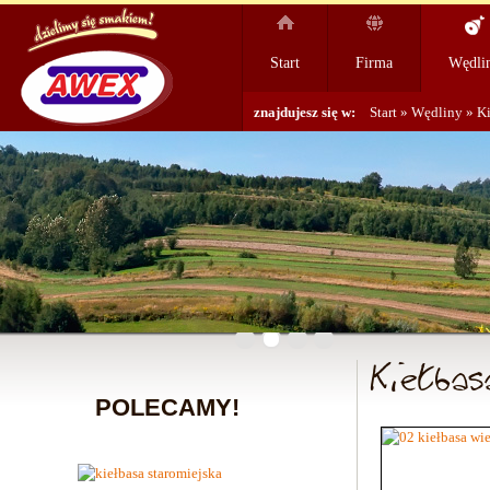
Start
Firma
Wędli
znajdujesz się w:
Start
»
Wędliny
»
Ki
Kiełbas
POLECAMY!
POL